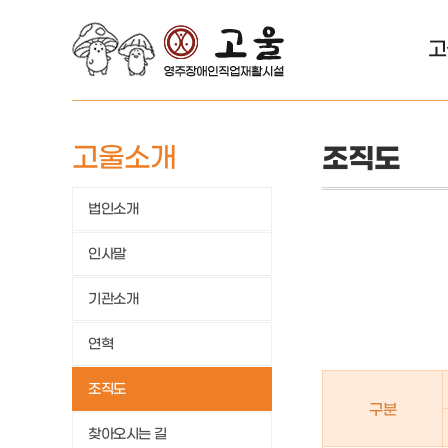
고
고울소개
조직도
법인소개
인사말
기관소개
연혁
조직도
구분
찾아오시는 길